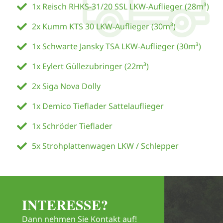
1x Reisch RHKS-31/20 SSL LKW-Auflieger (28m³)
2x Kumm KTS 30 LKW-Auflieger (30m³)
1x Schwarte Jansky TSA LKW-Auflieger (30m³)
1x Eylert Güllezubringer (22m³)
2x Siga Nova Dolly
1x Demico Tieflader Sattelauflieger
1x Schröder Tieflader
5x Strohplattenwagen LKW / Schlepper
INTERESSE?
Dann nehmen Sie Kontakt auf!