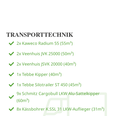
TRANSPORTTECHNIK
2x Kaweco Radium 55 (55m³)
2x Veenhuis JVK 25000 (50m³)
2x Veenhuis JSVK 20000 (40m³)
1x Tebbe Kipper (40m³)
1x Tebbe Silotrailer ST 450 (45m³)
9x Schmitz Cargobull LKW Alu-Sattelkipper
(60m³)
8x Kässbohrer K.SSL 31 LKW-Auflieger (31m³)